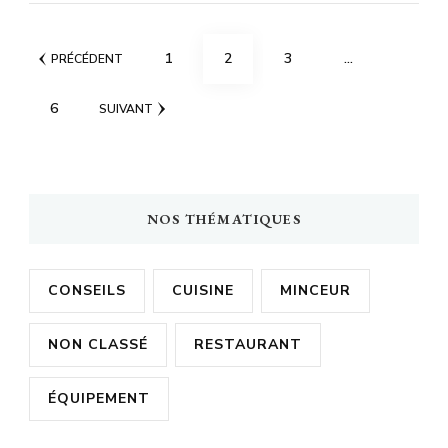
Pagination
PAGE
PAGE
PAGE
1
2
3
…
PRÉCÉDENT
des
PAGE
6
SUIVANT
publications
NOS THÉMATIQUES
CONSEILS
CUISINE
MINCEUR
NON CLASSÉ
RESTAURANT
ÉQUIPEMENT