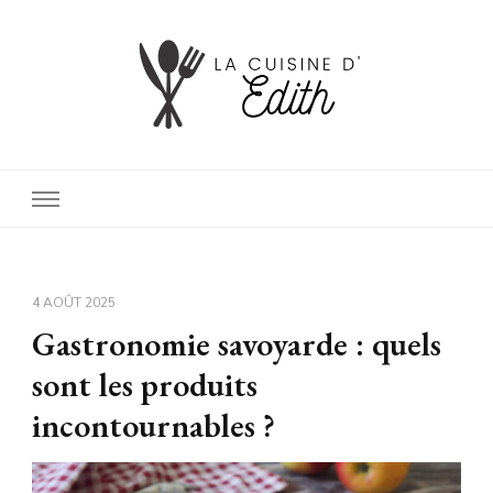
Lacuisinededith
Le blog de cuisine authentique
4 AOÛT 2025
Gastronomie savoyarde : quels
sont les produits
incontournables ?